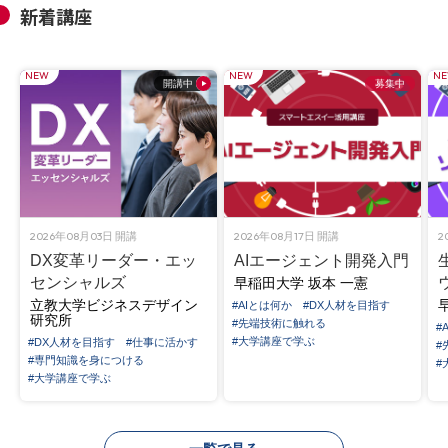
新着講座
■オプトアウトについて
4月1日以降ログイン後のマイページにて同意確認を致しますの
NEW
で、
NEW
N
開講中
募集中
同意されない場合は、同意しないボタンを押して退会手続きをお
願いします。
事前に退会を希望される場合は、ログイン後マイページの右上に
表示されている▼のメニューボタンから
「アカウント設定」を開き、アカウント情報の一番下にある「退
会する」から行ってください。
2026年08月03日
開講
2026年08月17日
開講
2
DX変革リーダー・エッ
AIエージェント開発入門
■お問い合わせ先
センシャルズ
早稲田大学
坂本 一憲
メール：madoguchi@gacco.co.jp
立教大学ビジネスデザイン
#AIとは何か
#DX人材を目指す
研究所
#先端技術に触れる
#
#大学講座で学ぶ
#DX人材を目指す
#仕事に活かす
#
#専門知識を身につける
#
#大学講座で学ぶ