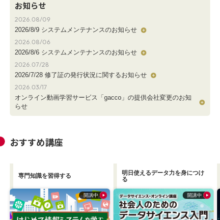
お知らせ
2026.08/09
2026/8/9 システムメンテナンスのお知らせ
2026.08/06
平素よりgaccoをご利用いただき、誠にありがとうございます。
2026/8/6 システムメンテナンスのお知らせ
2026.07/28
8月6日に引き続き、システムの安定稼働を目的とし、以下の日程
平素よりgaccoをご利用いただき、誠にありがとうございます。
2026/7/28 修了証の発行状況に関するお知らせ
で緊急システムメンテナンスを実施いたします。
2026.03/17
メンテナンス中はgaccoにログインできなくなります。
システムの安定稼働を目的とし、以下の日程で緊急システムメン
平素よりgaccoをご利用いただき、誠にありがとうございます
オンライン動画学習サービス「gacco」の提供会社変更のお知
なお本件は、障害対応等に起因するものではなく、基幹システム
テナンスを実施いたします。
らせ
の予防保守のための
メンテナンス中はgaccoにログインできなくなります。
現在、一部の講座にて修了証のダウンロードボタンが表示されな
メンテナンスとなります。
ご利用の受講者の皆さまにはご不便をおかけいたしますが、何卒
オンライン動画学習サービス「gacco」の提供会社変更のお知らせ
い事象について、個別で状況の調査を進めております。
ご理解とご協力を賜りますよう、よろしくお願い致します。
おすすめ講座
ご利用の受講者の皆さまにはご不便をおかけいたしますが、何卒
平素よりオンライン動画学習サービス「gacco」をご利用いただ
ご受講中の皆様にはご迷惑をおかけいたしますが、対応完了まで
ご理解とご協力を賜りますよう、よろしくお願い致します。
・日時：2026年 8月 6日(木) 20:00～22:00(予定)
き、誠にありがとうございます。
今しばらくお待ちいただくか、時間をおいて再度ご確認いただけ
・影響：ログイン、gaccoの学習画面、会員登録などすべての機能
ますようお願い申し上げます。
明日使えるデータ力を身につけ
・日時：2026年 8月 9日(日) 09:00～13:00(予定)
このたび、株式会社ドコモgacco（以下「当社」といいます。）
専門知識を習得する
る
・影響：ログイン、gaccoの学習画面、会員登録などすべての機能
※メンテナンス中はgaccoにログインできなくなります。
は、当社が提供するオンライン動画学習サービス「gacco」（以下
開講中
開講中
「gaccoサービス」といいます。）に関する事業を、株式会社デジ
※メンテナンス中はgaccoにログインできなくなります。
タル・ナレッジへ譲渡することといたしました。
これに伴い、gaccoサービスの提供会社は、2026年4月1日以降、