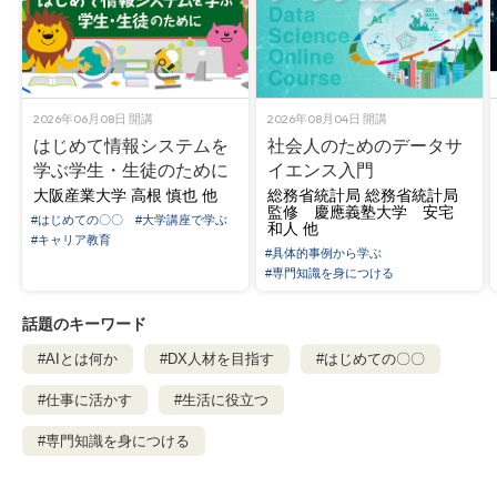
株式会社デジタル・ナレッジへ変更となり、
gaccoサービスの提供に必要な範囲で、お客様の契約情報および個
人情報を、株式会社デジタル・ナレッジへ承継いたします。
また、2026年4月1日以降のgaccoサービスの利用規約は、株式会
社デジタル・ナレッジが定める利用規約が適用されます。
2026年06月08日
開講
2026年08月04日
開講
なお、サービス内容に大きな変更はなく、現在ご利用いただいて
はじめて情報システムを
社会人のためのデータサ
いるサービスは、2026年4月1日以降も引き続きご利用いただけま
学ぶ学生・生徒のために
イエンス入門
す。
大阪産業大学
高根 慎也 他
総務省統計局
総務省統計局
監修 慶應義塾大学 安宅
#はじめての〇〇
#大学講座で学ぶ
和人 他
■変更内容
#キャリア教育
#具体的事例から学ぶ
変更前：株式会社ドコモgacco
#専門知識を身につける
変更後：株式会社デジタル・ナレッジ
話題のキーワード
■変更日
#AIとは何か
#DX人材を目指す
#はじめての〇〇
2026年4月1日
#仕事に活かす
#生活に役立つ
■個人情報の承継について
本事業譲渡に伴い、gaccoサービスの提供に必要な範囲で、お客様
#専門知識を身につける
の契約情報および個人情報を株式会社デジタル・ナレッジへ承継
いたします。