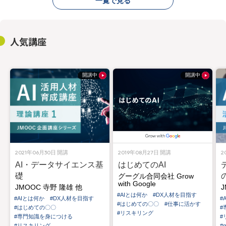
一覧で見る
人気講座
開講中
開講中
2021年06月30日
開講
2019年08月27日
開講
2
AI・データサイエンス基
はじめてのAI
礎
グーグル合同会社
Grow
with Google
JMOOC
寺野 隆雄 他
#AIとは何か
#DX人材を目指す
#AIとは何か
#DX人材を目指す
#
#はじめての〇〇
#仕事に活かす
#はじめての〇〇
#
#リスキリング
#専門知識を身につける
#
#リスキリング
#