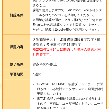
表計算ソフトMicrosoft Excelの基本的な操作がで
きること。
課題で使用しますので、Microsoft Excelがインス
前提条件
トールされたパソコンを準備してください。
※簡単な計算や関数、グラフ作成などができれば
Excel以外の表計算ソフトでも問題ありません。
ただし、講義はExcelを用いた説明となります。
各週確認テスト：多肢選択問題５問程度 / 最
終課題：多肢選択問題15問程度
課題内容
※2025年1月14日に開講した講座の課題と同
じ内容です。
修了条件
得点率60％以上
学習期間
4週間
e-StatやjSTAT MAP、統計ダッシュボードに登
録されている統計データやシステム画面は随時
更新されています。
jSTAT MAPの全機能を講義において操作しま
すので、事前に「ユーザ登録」を行い、ユーザ
IDを取得してください。