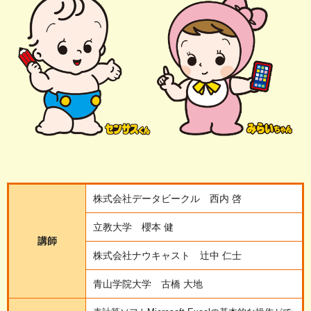
株式会社データビークル 西内 啓
立教大学 櫻本 健
講師
株式会社ナウキャスト 辻中 仁士
青山学院大学 古橋 大地